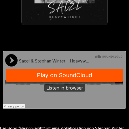
Der Song “Heavyweight” ist eine Kollaboration von Stephan Winter